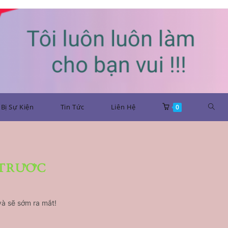
Bị Sự Kiện
Tin Tức
Liên Hệ
0
 TRƯỚC
và sẽ sớm ra mắt!