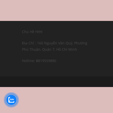
Chú Hề HIHI
Địa Chỉ : 160 Nguyễn Văn Quỳ, Phường
Phú Thuận, Quận 7, Hồ Chí Minh
Hotline:
0
819559886