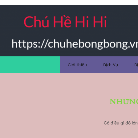
Skip
to
content
trang trí bong bóng
Giới thiệu
Dịch Vụ
D
NHỮNG
Có điều gì đó lớ