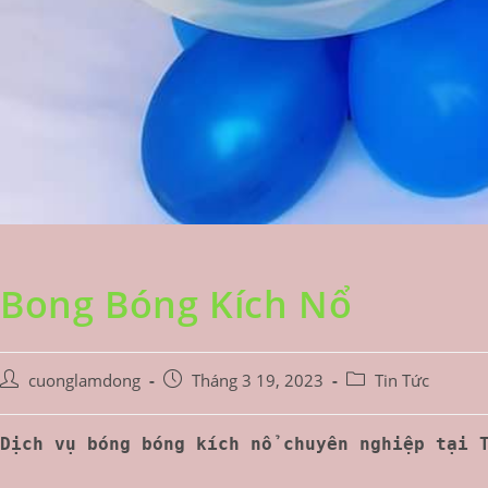
Bong Bóng Kích Nổ
Post
Post
Post
cuonglamdong
Tháng 3 19, 2023
Tin Tức
author:
published:
category:
Dịch vụ bóng bóng kích nổ chuyên nghiệp tại 