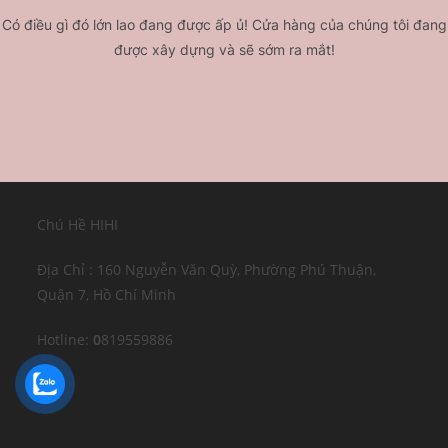
Có điều gì đó lớn lao đang được ấp ủ! Cửa hàng của chúng tôi đang
được xây dựng và sẽ sớm ra mắt!
Chú Hề HIHI
Địa Chỉ : 160 Nguyễn Văn Quỳ, Phường Phú Thuận,
Quận 7, Hồ Chí Minh
Hotline:
0
819559886