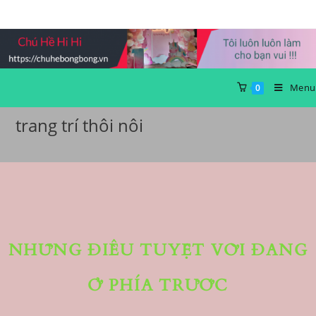
Skip
to
content
Menu
0
trang trí thôi nôi
NHỮNG ĐIỀU TUYỆT VỜI ĐANG
Ở PHÍA TRƯỚC